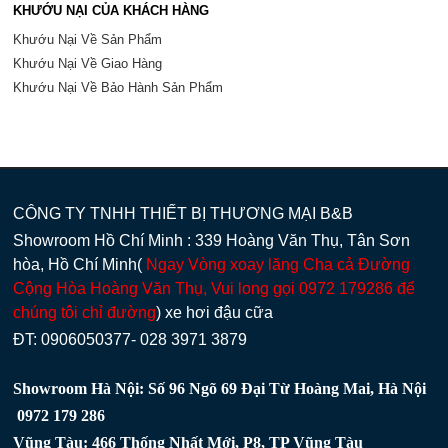
KHƯỚU NẠI CỦA KHÁCH HÀNG
Khướu Nại Về Sản Phẩm
Khướu Nại Về Giao Hàng
Khướu Nại Về Bảo Hành Sản Phẩm
CÔNG TY TNHH THIẾT BỊ THƯƠNG MẠI B&B
Showroom Hồ Chí Minh : 339 Hoàng Văn Thụ, Tân Sơn
hòa, Hồ Chí Minh(
Ngay Vòng xoay lăng Cha cả Đường
Cộng Hòa Hoàng Văn Thụ, Vui long gọi 0972 179286 để
chúng tôi chỉ đường
) xe hơi đậu cữa
ĐT: 0906050377- 028 3971 3879
Showroom Hà Nội: Số 96 Ngõ 69 Đại Từ Hoàng Mai, Hà Nội
0972 179 286
Vũng Tàu: 466 Thống Nhất Mới, P8, TP Vũng Tàu