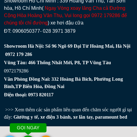
Showroom Hồ Chí Minh : 339 Hoàng Văn Thụ, Tân Sơn
hòa, Hồ Chí Minh(
Ngay Vòng xoay lăng Cha cả Đường
Cộng Hòa Hoàng Văn Thụ, Vui long gọi 0972 179286 để
chúng tôi chỉ đường
) xe hơi đậu cữa
ĐT: 0906050377- 028 3971 3879
Showroom Hà Nội: Số 96 Ngõ 69 Đại Từ Hoàng Mai, Hà Nội
0972 179 286
Vũng Tàu: 466 Thống Nhất Mới, P8, TP Vũng Tàu
0972179286
Văn Phòng Đồng Nai: 332 Hoàng Bá Bích, Phường Long
Bình,TP Biên Hòa, Đồng Nai
Điện thoại: 0973 820117
>>> Xem thêm các sản phẩm liên quan đến chăm sóc người gì tại
đây:
Giường y tế
,
xe điện 3 bánh
,
xe lăn tay
,
paramount bed
GỌI NGAY