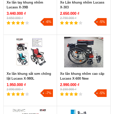
Xe lăn tay khung nhôm
Xe Lăn khung nhôm Lucass
Lucass X-39B
X-303
3.440.000 ₫
2.650.000 ₫
3.650.000 ₫
2.790.000 ₫
-6%
-5%
Xe lăn khung sắt sơn chống
Xe lăn khung nhôm cao cấp
lật Lucass X-980L
Lucass X-600 New
1.950.000 ₫
2.990.000 ₫
2.090.000 ₫
3.150.000 ₫
-7%
-5%