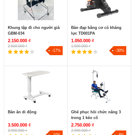
Khung tập đi cho người già
Bàn đạp bằng cơ có kháng
GBM-034
lực TD001PA
2.150.000 ₫
1.050.000 ₫
2.600.000 ₫
1.500.000 ₫
-17%
-30%
Bàn ăn di động
Ghế phục hồi chức năng 3
trong 1 kéo cổ
3.500.000 ₫
2.750.000 ₫
3.900.000 ₫
2.990.000 ₫
-10%
-8%