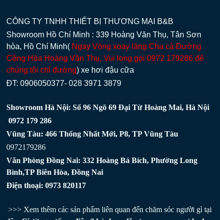
CÔNG TY TNHH THIẾT BỊ THƯƠNG MẠI B&B
Showroom Hồ Chí Minh : 339 Hoàng Văn Thụ, Tân Sơn
hòa, Hồ Chí Minh(
Ngay Vòng xoay lăng Cha cả Đường
Cộng Hòa Hoàng Văn Thụ, Vui long gọi 0972 179286 để
chúng tôi chỉ đường
) xe hơi đậu cữa
ĐT: 0906050377- 028 3971 3879
Showroom Hà Nội: Số 96 Ngõ 69 Đại Từ Hoàng Mai, Hà Nội
0972 179 286
Vũng Tàu: 466 Thống Nhất Mới, P8, TP Vũng Tàu
0972179286
Văn Phòng Đồng Nai: 332 Hoàng Bá Bích, Phường Long
Bình,TP Biên Hòa, Đồng Nai
Điện thoại: 0973 820117
>>> Xem thêm các sản phẩm liên quan đến chăm sóc người gì tại