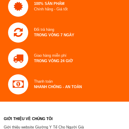
100% SẢN PHẨM
Chính hãng - Giá tốt
Đổi trả hàng
TRONG VÒNG 7 NGÀY
Giao hàng miễn phí
TRONG VÒNG 24 GIỜ
Thanh toán
NHANH CHÓNG - AN TOÀN
GIỚI THIỆU VỀ CHÚNG TÔI
Giới thiệu website Giường Y Tế Cho Người Già