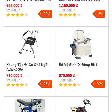
1209
CONTEC08C
699.000 ₫
1.150.000 ₫
990.000 ₫
1.190.000 ₫
-29%
-3%
Khung Tập Đi Có Ghế Ngồi
Bô Vệ Sinh Di Động BN1
ALWK006A
710.000 ₫
870.000 ₫
990.000 ₫
1.090.000 ₫
-28%
-20%