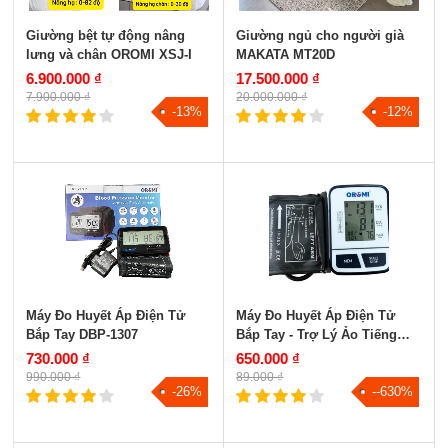
Giường bệt tự động nâng
Giường ngủ cho người già
lưng và chân OROMI XSJ-I
MAKATA MT20D
6.900.000 ₫
17.500.000 ₫
7.900.000 ₫
20.000.000 ₫
-13%
-12%
Máy Đo Huyết Áp Điện Tử
Máy Đo Huyết Áp Điện Tử
Bắp Tay DBP-1307
Bắp Tay - Trợ Lý Ảo Tiếng
Việt YK-BPA4
730.000 ₫
650.000 ₫
990.000 ₫
89.000 ₫
-26%
--630%