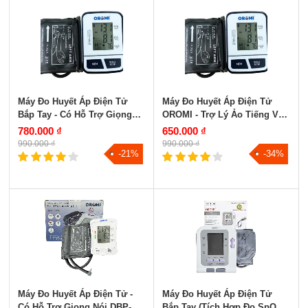
Máy Đo Huyết Áp Điện Tử
Máy Đo Huyết Áp Điện Tử
Bắp Tay - Có Hỗ Trợ Giọng
OROMI - Trợ Lý Ảo Tiếng Việt
Nói DBP-1305
DBP-1231
780.000 ₫
650.000 ₫
990.000 ₫
990.000 ₫
-21%
-34%
Máy Đo Huyết Áp Điện Tử -
Máy Đo Huyết Áp Điện Tử
Có Hỗ Trợ Giọng Nói DBP-
Bắp Tay (Tích Hợp Đo SpO2)