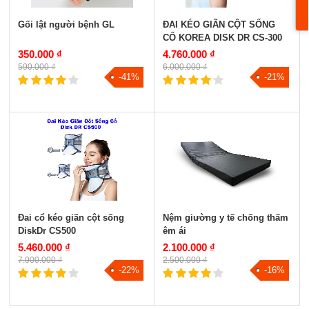
Gối lật người bệnh GL
ĐAI KÉO GIÃN CỘT SỐNG
CỔ KOREA DISK DR CS-300
350.000 ₫
4.760.000 ₫
590.000 ₫
6.000.000 ₫
-41%
-21%
Đai cổ kéo giãn cột sống
Nệm giường y tế chống thấm
DiskDr CS500
êm ái
5.460.000 ₫
2.100.000 ₫
7.000.000 ₫
2.500.000 ₫
-22%
-16%