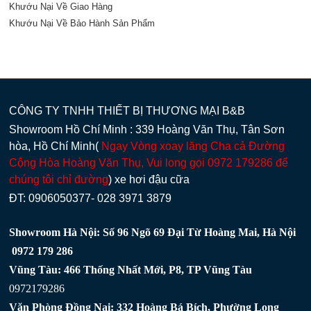
Khướu Nại Về Giao Hàng
Khướu Nại Về Bảo Hành Sản Phẩm
CÔNG TY TNHH THIẾT BỊ THƯƠNG MẠI B&B
Showroom Hồ Chí Minh : 339 Hoàng Văn Thụ, Tân Sơn
hòa, Hồ Chí Minh(
Ngay Vòng xoay lăng Cha cả Đường
Cộng Hòa Hoàng Văn Thụ, Vui long gọi 0972 179286 để
chúng tôi chỉ đường
) xe hơi đậu cữa
ĐT: 0906050377- 028 3971 3879
Showroom Hà Nội: Số 96 Ngõ 69 Đại Từ Hoàng Mai, Hà Nội
0972 179 286
Vũng Tàu: 466 Thống Nhất Mới, P8, TP Vũng Tàu
0972179286
Văn Phòng Đồng Nai: 332 Hoàng Bá Bích, Phường Long