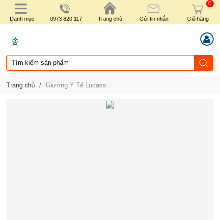
0
Danh mục
0973 820 117
Trang chủ
Gửi tin nhắn
Giỏ hàng
Trang chủ
/
Giường Y Tế Lucass