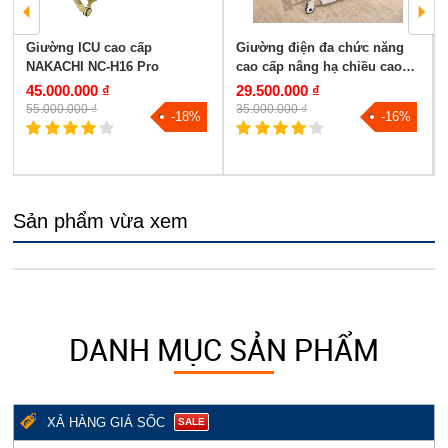
Giường ICU cao cấp
Giường điện đa chức năng
NAKACHI NC-H16 Pro
cao cấp nâng hạ chiều cao
NAKACHI NC-05DC
45.000.000 ₫
29.500.000 ₫
55.000.000 ₫
35.000.000 ₫
-18%
-16%
Sản phẩm vừa xem
DANH MỤC SẢN PHẨM
XẢ HÀNG GIÁ SỐC
SALE