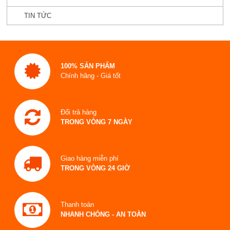
TIN TỨC
100% SẢN PHẨM
Chính hãng - Giá tốt
Đổi trả hàng
TRONG VÒNG 7 NGÀY
Giao hàng miễn phí
TRONG VÒNG 24 GIỜ
Thanh toán
NHANH CHÓNG - AN TOÀN