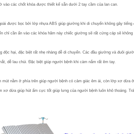
ờ vào các chốt khóa được thiết kế sẵn dưới 2 tay cầm của lan can.
ngoài được bọc bởi lớp nhựa ABS giúp giường khi di chuyển không gây tiếng
ển chỉ cần ấn vào các khóa hãm này chiếc giường sẽ rất cứng cáp sẽ không 
 độc hại, đặc biệt rất nhẹ nhàng dễ di chuyển. Các đầu giường và đuôi giườ
ắt, dễ lau chùi. Đặc biệt giúp người bệnh khi càm nắm rất êm tay.
mút nằm ở phía trên giúp người bệnh có cảm giác êm ái, còn lớp xơ dừa ở 
 xơ dừa giúp hút ẩm cực tốt giúp lưng của người bệnh luôn khô thoáng. Trán