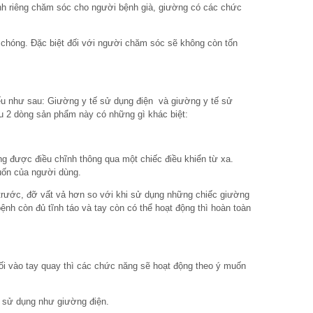
ành riêng chăm sóc cho người bệnh già, giường có các chức
 chóng. Đặc biệt đối với người chăm sóc sẽ không còn tốn
yếu như sau: Giường y tế sử dụng điện và giường y tế sử
ểu 2 dòng sản phẩm này có những gì khác biệt:
 được điều chĩnh thông qua một chiếc điều khiển từ xa.
uốn của người dùng.
 trước, đỡ vất vả hơn so với khi sử dụng những chiếc giường
nh còn đủ tĩnh táo và tay còn có thể hoạt động thì hoàn toàn
i vào tay quay thì các chức năng sẽ hoạt động theo ý muốn
ự sử dụng như giường điện.