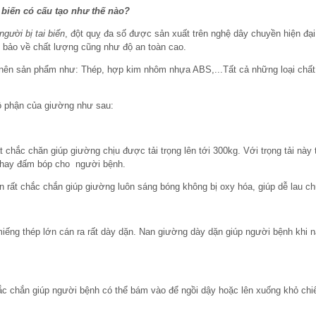
 biến có cấu tạo như thế nào?
gười bị tai biến
, đột quỵ đa số được sản xuất trên nghệ dây chuyền hiện đạ
 bảo về chất lượng cũng như độ an toàn cao.
nên sản phẩm như: Thép, hợp kim nhôm nhựa ABS,...Tất cả những loại chất 
bộ phận của giường như sau:
chắc chăn giúp giường chịu được tải trọng lên tới 300kg. Với trọng tải này t
, hay đấm bóp cho người bệnh.
rất chắc chắn giúp giường luôn sáng bóng không bị oxy hóa, giúp dễ lau ch
miếng thép lớn cán ra rất dày dặn. Nan giường dày dặn giúp người bệnh khi
ắc chắn giúp người bệnh có thể bám vào để ngồi dậy hoặc lên xuống khỏ chiế