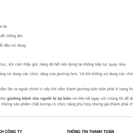
 lại.
 để chống ẩm.
ắt đầu sử dụng.
ực, khi cảm thấy góc nâng đã hết nên dừng lại không tiếp tục quay nữa.
dàng sử dụng các chức năng của giường hơn. Và khi không sử dụng các chức
m lăn ra ngoài chính vì vậy khi nằm thành giường luôn luôn phải ở trạng th
 như
giường bệnh cho người bị tai biến
xin liên hệ ngay với chúng tôi để
 những sản phẩm chất lượng có chức năng phù hợp nhưng giá thành phải ch
CH CÔNG TY
THÔNG TIN THANH TOÁN