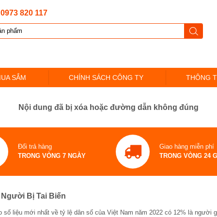
:
0973 820 117
MUA SẮM
CHÍNH SÁCH CÔNG TY
THÔNG T
Nội dung đã bị xóa hoặc đường dẫn không đúng
Đổi trả hàng
Giao hàng miễn phí
TRONG VÒNG 7 NGÀY
TRONG VÒNG 24 
Người Bị Tai Biến
o số liệu mới nhất về tỷ lệ dân số của Việt Nam năm 2022 có 12% là người g