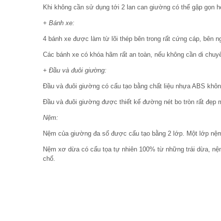
Khi không cần sử dụng tới 2 lan can giường có thể gập gọn h
+ Bánh xe:
4 bánh xe được làm từ lõi thép bên trong rất cứng cáp, bên 
Các bánh xe có khóa hãm rất an toàn, nếu không cần di chuy
+ Đầu và đuôi giường:
Đầu và đuôi giường có cấu tạo bằng chất liệu nhựa ABS không
Đầu và đuôi giường được thiết kế đường nét bo tròn rất đẹp m
Nệm:
Nệm của giường đa số được cấu tạo bằng 2 lớp. Một lớp nệm 
Nệm xơ dừa có cấu tọa tự nhiên 100% từ những trái dừa, nệm
chổ.