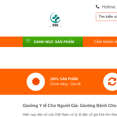
Hotline
DANH MỤC SẢN PHẨM
CẨM NANG 
100% SẢN PHẨM
Chính hãng - Giá tốt
Giường Y tế Cho Người Già- Giường Bệnh Cho 
Hiện nay dân số của Việt Nam có tỷ lệ dân số già khá lớn the