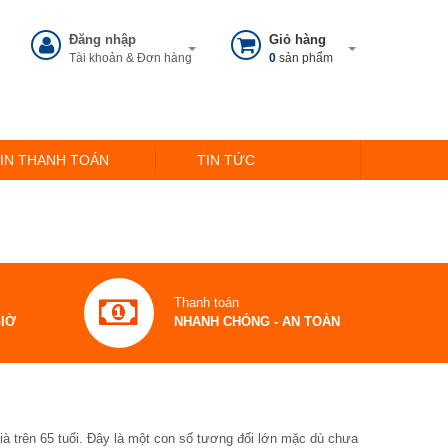
Đăng nhập
Giỏ hàng
Tài khoản & Đơn hàng
0
sản phẩm
IN THANH TOÁN
TIN TỨC
Thanh toán
GIỜ
NHANH CHÓNG - AN TOÀN
ià trên 65 tuổi. Đây là một con số tương đối lớn mặc dù chưa