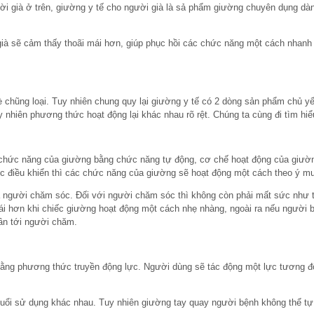
ười già ở trên, giường y tế cho người già là sả phẩm giường chuyên dụng d
già sẽ cảm thấy thoãi mái hơn, giúp phục hồi các chức năng một cách nhanh
vè chũng loại. Tuy nhiên chung quy lại giường y tế có 2 dòng sản phẩm chủ 
y nhiên phương thức hoạt động lại khác nhau rõ rệt. Chúng ta cùng đi tìm hi
hức năng của giường bằng chức năng tự động, cơ chế hoạt động của giường
ếc điều khiển thì các chức năng của giường sẽ hoạt động một cách theo ý m
 và người chăm sóc. Đối với người chăm sóc thì không còn phải mất sức như
ái hơn khi chiếc giường hoạt động một cách nhẹ nhàng, ngoài ra nếu người bệ
ần tới người chăm.
ng phương thức truyền động lực. Người dùng sẽ tác động một lực tương đố
tuổi sử dụng khác nhau. Tuy nhiên giường tay quay người bệnh không thể t