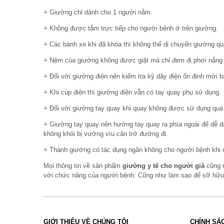
+ Giường chỉ dành cho 1 người nằm.
+ Không được tắm trực tiếp cho người bệnh ở trên giường.
+ Các bánh xe khi đã khóa thì không thể di chuyển giường qua
+ Nệm của giường không được giặt mà chỉ đem đi phơi nắng
+ Đối với giường điện nên kiểm tra kỹ dây điện ổn định mới b
+ Khi cúp điện thì giường điện vẫn có tay quay phụ sử dụng.
+ Đối với giường tay quay khi quay không được sử dụng quá l
+ Giường tay quay nên hướng tay quay ra phía ngoài để dễ 
không khỏi bị vướng víu cản trở đường đi.
+ Thành giường có tác dụng ngăn không cho người bệnh khi nằ
Mọi thông tin về sản phẩm
giường y tế cho người già
cũng
với chức năng của người bệnh. Cũng như làm sao để sỡ hữu
GIỚI THIỆU VỀ CHÚNG TÔI
CHÍNH SÁ