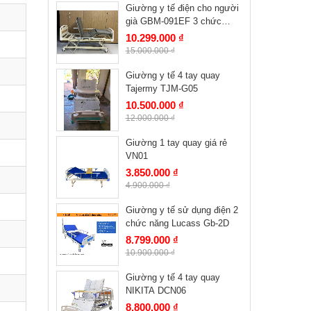
Giường y tế điện cho người
già GBM-091EF 3 chức
năng
10.299.000 ₫
15.000.000 ₫
Giường y tế 4 tay quay
Tajermy TJM-G05
10.500.000 ₫
12.000.000 ₫
Giường 1 tay quay giá rẻ
VN01
3.850.000 ₫
4.900.000 ₫
Giường y tế sử dụng điện 2
chức năng Lucass Gb-2D
8.799.000 ₫
10.900.000 ₫
Giường y tế 4 tay quay
NIKITA DCN06
8.800.000 ₫