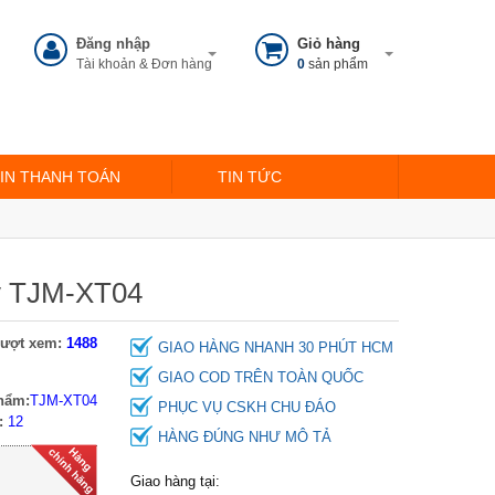
Đăng nhập
Giỏ hàng
Tài khoản & Đơn hàng
0
sản phẩm
IN THANH TOÁN
TIN TỨC
my TJM-XT04
ượt xem:
1488
GIAO HÀNG NHANH 30 PHÚT HCM
GIAO COD TRÊN TOÀN QUỐC
hẩm:
TJM-XT04
PHỤC VỤ CSKH CHU ĐÁO
:
12
HÀNG ĐÚNG NHƯ MÔ TẢ
Giường xếp gấp gọn đa
Giao hàng tại:
năng SUMIKA 298