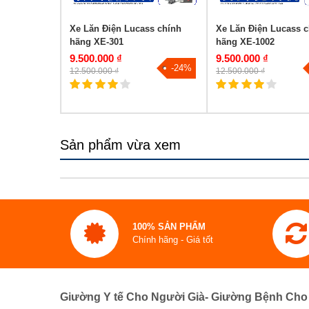
hể nằm ngữa
Xe Lăn Điện Lucass chính
Xe Lăn Điện Lucass c
S802)
hãng XE-301
hãng XE-1002
9.500.000 ₫
9.500.000 ₫
-24%
-24%
12.500.000 ₫
12.500.000 ₫
Sản phẩm vừa xem
100% SẢN PHẨM
Chính hãng - Giá tốt
Giường Y tế Cho Người Già- Giường Bệnh Cho 