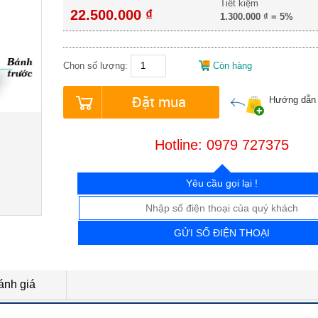
Tiết kiệm
22.500.000 ₫
1.300.000 ₫
=
5%
Chọn số lượng:
Còn hàng
Đặt mua
Hướng dẫn
Hotline: 0979 727375
Yêu cầu gọi lại !
GỬI SỐ ĐIỆN THOẠI
ánh giá