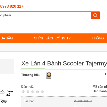
:
0973 820 117
MUA SẮM
CHÍNH SÁCH CÔNG TY
THÔNG T
Xe Lăn 4 Bánh Scooter Tajer
L
Thương hiệu
Đánh giá:
Mã sản p
Bảo hành
Giá bán
23.800.000 ₫