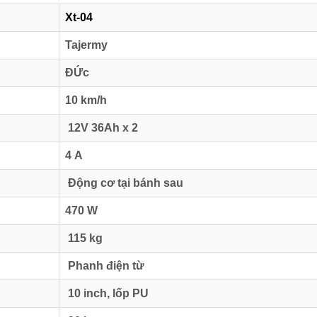
Xt-04
Tajermy
ĐỨc
10 km/h
12V 36Ah x 2
4 A
Động cơ tại bánh sau
470 W
115 kg
Phanh điện từ
10 inch, lốp PU