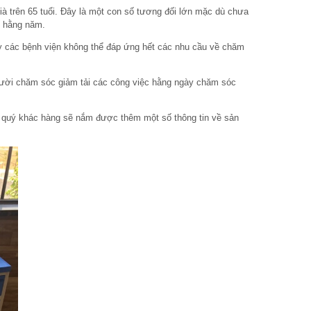
8.799.000 ₫
ià trên 65 tuổi. Đây là một con số tương đối lớn mặc dù chưa
10.900.000 ₫
ế hằng năm.
Giường y tế 4 tay quay
ì vậy các bệnh viện không thể đáp ứng hết các nhu cầu về chăm
NIKITA DCN06
8.800.000 ₫
gười chăm sóc giảm tải các công việc hằng ngày chăm sóc
12.000.000 ₫
g quý khác hàng sẽ nắm được thêm một số thông tin về sản