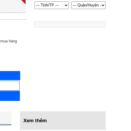
1.290.000 ₫
1.690.000 ₫
Giường y tế đa chức năng
MAKATA MT04D
20.100.000 ₫
23.900.000 ₫
 mua hàng
Xe Lăn Điện đa năn Lucass
JAZZ-S50
14.300.000 ₫
16.900.000 ₫
Giường y tế 1 tay quay
Lucass GB-8E(GB-C1)
5.399.000 ₫
7.000.000 ₫
Nệm nâng hạ tự động GBM-
098B
5.990.000 ₫
Xem thêm
6.990.000 ₫