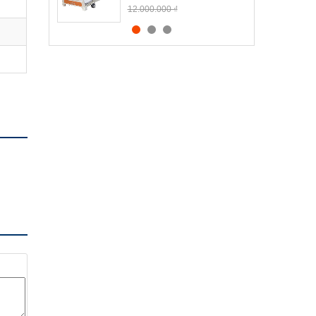
12.000.000 ₫
Ghế xếp thư giãn Sumika
168
1.490.000 ₫
1.590.000 ₫
Xe nâng hạ bệnh nhân bằng
điện Lucass Eclip X2
9.300.000 ₫
10.900.000 ₫
Giường y tế 3 tay quay có
bô GBM-094
5.500.000 ₫
7.900.000 ₫
Xe lăn nhôm lucass có
thắng X91L
2.050.000 ₫
2.150.000 ₫
Giường bệnh nhân tách xe