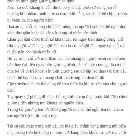
chốt cố định giúp giường được cố định.
Nệm xơ dừa kháng khuẩn được bộ y tế cấp phép sữ dụng, có lỗ
thoáng khi nhằm tránh bị trơn trượt khi nằm, và êm ái dễ chịu , tránh
bị viêm da cho người bệnh
Bàn ăn tại chỗ, không chỉ để ăn uống mà người bệnh có thế ngôi đọc
sách thư giãn hoặc để các vật dụng cá nhân cần thiết
Chậu gội đầu được thiết kế khá thuận lợi ngay trên đầu giường, chỉ
cần lấy gối và để chậu gội đầu vào là có thể gội đầu ngay tại chỗ rất
thuận tiện cho bệnh nhân nữ.
Bô vệ sinh, chỉ với một thao tác nhẹ nhàng là người bệnh có thế tiểu
tiện hay đại tiện ngay trên giường bệnh, chỉ cần kéo tay gạt là có thể
đưa bô về vị trí khoét sẵn trên giường sau đó lặp lạo thao tác ban đầu
là có thể lấy bô ra và mang chất thải trong bô đem đi đổ
Cây truyền dịch có thể dùng để treo thức ăn khi truyền vào cho người
bệnh
Tay quay dự phòng đi kèm, hỗ trợ khi bị cúp điện hoặc khi điều chỉnh
giường đến những nơi không có nguồn điện.
Trọng tải giường lên tới 300kg người nhà có thể ngồi lên khi chăm
sóc người bệnh rất thuận tiện
Tất cả các chức năng trên đều có thể điều chỉnh bằng những nút bấm
nhẹ nhàng trên hệ thống remote, với bảng điều khiển to, với các chức