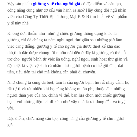
Vậy sản phẩm
giường y tế cho người già
có đặc diểm và cấu tạo,
công năng cũng như cơ cấu vận hành ra sao? Hãy cùng đội ngũ nhân
viên của Công Ty Thiết Bị Thương Mại B & B tìm hiểu về sản phẩm
y tế này nhé
Không đơn thuần như những chiếc giường thông dụng khác là
giường chỉ để chúng ta nằm nghỉ ngơi,thư giãn sau những giờ làm
việc căng thẳng, giường y tế cho người già được thiết kế khá đặc
thù,tính đặc được chúng tôi muốn nói đến ở đây là giường có thể hỗ
trợ cho người bệnh từ việc ăn uống, nghỉ ngoi, sinh hoạt thư giãn và
đặc biệt là việc vệ sinh cá nhân như người bệnh có thể gội đầu, đại
tiện, tiểu tiện tại chỗ mà không cần phải di chuyển.
Như chúng ta cũng đã biết, tâm lí của người bệnh họ rất nhạy cảm, họ
rất tự ti và rất nhiều khi họ cũng không muốn phụ thuộc đen những
người thân yeu của họ, chính vì thế, bạn lựa chọn một chiếc giường
bệnh với những tiện ích đi kèm như vậy quả là rất đúng đắn và tuyệt
vời.
Đặc điểm, chức năng cấu tạo, công năng của giường y tế cho người
già