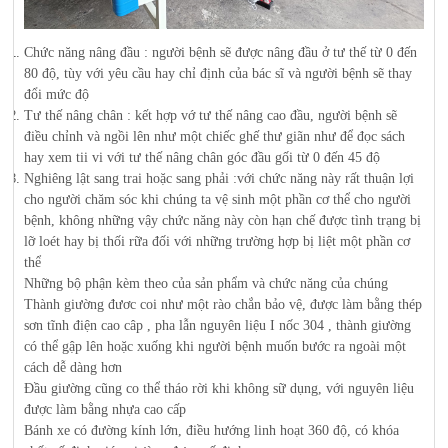
Chức năng nâng đầu : người bệnh sẽ được nâng đầu ở tư thế từ 0 đến
80 độ, tùy với yêu cầu hay chỉ định của bác sĩ và người bệnh sẽ thay
đổi mức độ
Tư thế nâng chân : kết hợp vớ tư thế nâng cao đầu, người bệnh sẽ
điều chỉnh và ngồi lên như một chiếc ghế thư giãn như để đọc sách
hay xem tii vi với tư thế nâng chân góc đầu gối từ 0 đến 45 độ
Nghiêng lật sang trai hoặc sang phải :với chức năng này rất thuận lợi
cho người chăm sóc khi chúng ta vệ sinh một phần cơ thể cho người
bệnh, không những vậy chức năng này còn hạn chế được tình trạng bị
lỡ loét hay bị thối rữa đối với những trường hợp bị liệt một phần cơ
thể
Những bộ phận kèm theo của sản phẩm và chức năng của chúng
Thành giường đươc coi như một rào chắn bảo vệ, được làm bằng thép
sơn tĩnh điện cao câp , pha lẫn nguyên liệu I nốc 304 , thành giường
có thể gập lên hoặc xuống khi người bệnh muốn bước ra ngoài một
cách dễ dàng hơn
Đầu giường cũng co thể tháo rời khi không sữ dụng, với nguyên liệu
được làm bằng nhựa cao cấp
Bánh xe có đường kính lớn, điều hướng linh hoạt 360 độ, có khóa