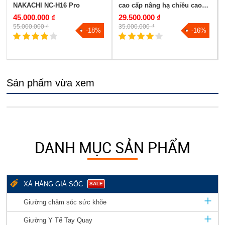
NAKACHI NC-H16 Pro
cao cấp nâng hạ chiều cao
NAKACHI NC-05DC
45.000.000 ₫
29.500.000 ₫
55.000.000 ₫
35.000.000 ₫
-18%
-16%
Sản phẩm vừa xem
DANH MỤC SẢN PHẨM
XẢ HÀNG GIÁ SỐC
SALE
Giường chăm sóc sức khõe
Giường Y Tế Tay Quay