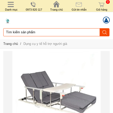
0
Danh mục
0973 820 117
Trang chủ
Gửi tin nhắn
Giỏ hàng
Trang chủ
/
Dụng cụ y tế hỗ trợ người già