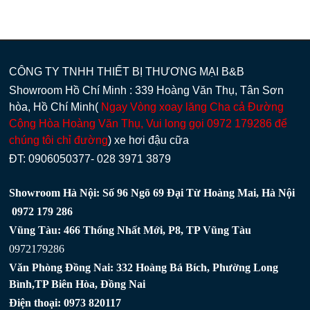
CÔNG TY TNHH THIẾT BỊ THƯƠNG MẠI B&B
Showroom Hồ Chí Minh : 339 Hoàng Văn Thụ, Tân Sơn
hòa, Hồ Chí Minh(
Ngay Vòng xoay lăng Cha cả Đường
Cộng Hòa Hoàng Văn Thụ, Vui long gọi 0972 179286 để
chúng tôi chỉ đường
) xe hơi đậu cữa
ĐT: 0906050377- 028 3971 3879
Showroom Hà Nội: Số 96 Ngõ 69 Đại Từ Hoàng Mai, Hà Nội
0972 179 286
Vũng Tàu: 466 Thống Nhất Mới, P8, TP Vũng Tàu
0972179286
Văn Phòng Đồng Nai: 332 Hoàng Bá Bích, Phường Long
Bình,TP Biên Hòa, Đồng Nai
Điện thoại: 0973 820117