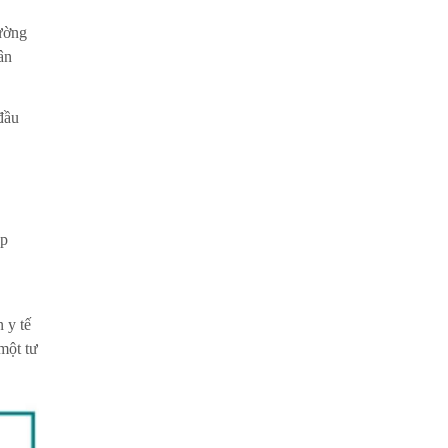
Lucass GB-T5D(GB-T5E)
iường
15.900.000 ₫
ân
19.009.000 ₫
Giường bệnh 14 chức năng
MAKATA HM-C4
đầu
6.700.000 ₫
97.000.000 ₫
úp
 y tế
một tư