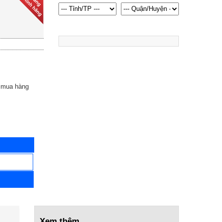
Giường 2 chức năng nâng
lưng và bô vệ sinh VN01B
4.900.000 ₫
7.500.000 ₫
Xe lăn thường X97
1.670.000 ₫
1.870.000 ₫
 mua hàng
Đai cổ kéo giãn cột sống
DiskDr CS500
5.460.000 ₫
7.000.000 ₫
Giường y tế 2 tay quay
Lucass GB-9E(GB-C2)
5.700.000 ₫
9.800.000 ₫
Giường y tế 1 tay quay
Tajermy TJM-G01
7.300.000 ₫
Xem thêm