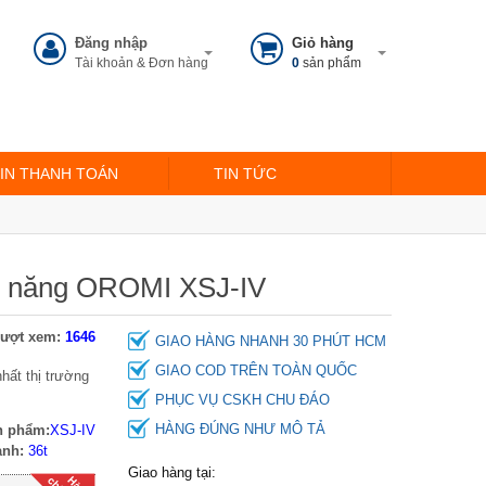
Đăng nhập
Giỏ hàng
Tài khoản & Đơn hàng
0
sản phẩm
IN THANH TOÁN
TIN TỨC
ức năng OROMI XSJ-IV
ượt xem:
1646
GIAO HÀNG NHANH 30 PHÚT HCM
GIAO COD TRÊN TOÀN QUỐC
hất thị trường
PHỤC VỤ CSKH CHU ĐÁO
HÀNG ĐÚNG NHƯ MÔ TẢ
n phẩm:
XSJ-IV
ành:
36t
Giao hàng tại: