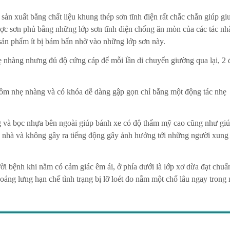
ản xuất bằng chất liệu khung thép sơn tĩnh điện rất chắc chắn giúp g
được sơn phủ bằng những lớp sơn tĩnh điện chống ăn mòn của các tác nh
 sản phẩm ít bị bám bẩn nhờ vào những lớp sơn này.
 nhàng nhưng đủ độ cứng cáp để mỗi lần di chuyển giường qua lại, 2 
hôm nhẹ nhàng và có khóa dễ dàng gập gọn chỉ bằng một động tác nhẹ
ng và bọc nhựa bên ngoài giúp bánh xe có độ thẩm mỹ cao cũng như gi
n nhà và không gây ra tiếng động gây ảnh hưởng tới những người xung
ời bệnh khi nằm có cảm giác êm ái, ở phía dưới là lớp xơ dừa đạt chuẩn
oáng lưng hạn chế tình trạng bị lỡ loét do nằm một chổ lâu ngay trong 