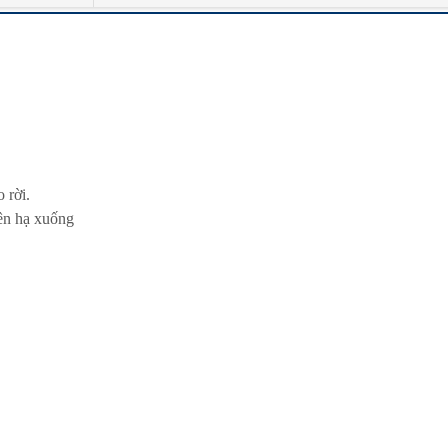
 rời.
ên hạ xuống