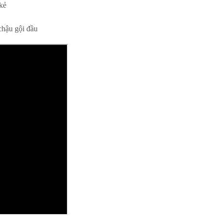
kẻ
 chậu gội đầu