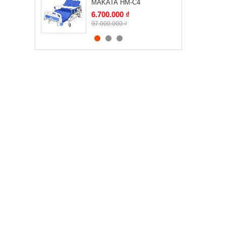
MAKATA HM-C4
6.700.000 ₫
97.000.000 ₫
Nệm nâng hạ tự động
MAKATA NH02D
7.100.000 ₫
9.900.000 ₫
Giường y tế có bô vệ sinh
NIKITA DCN05
8.500.000 ₫
12.000.000 ₫
Giường y tế tự động
ICHIGO HB05E new
22.500.000 ₫
26.500.000 ₫
Xe nâng hạ bệnh nhân bằng
cơ TJM-KD02
9.700.000 ₫
11.000.000 ₫