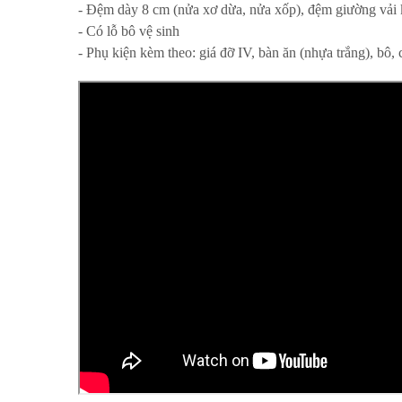
- Đệm dày 8 cm (nửa xơ dừa, nửa xốp), đệm giường vải 
- Có lỗ bô vệ sinh
- Phụ kiện kèm theo: giá đỡ IV, bàn ăn (nhựa trắng), bô,