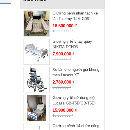
99.000.000 ₫
Giường bệnh nhân tách xe
lăn Tajermy TJM-G06
16.500.000 ₫
18.900.000 ₫
Giường y tế 3 tay quay
NIKITA DCN03
7.900.000 ₫
9.900.000 ₫
Xe lăn cho người già khung
thép Lucass X7
2.780.000 ₫
2.980.000 ₫
Giường y tế sử dụng điện
Lucass GB-T5D(GB-T5E)
15.900.000 ₫
19.009.000 ₫
Giường bệnh 14 chức năng