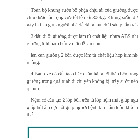
+ Toàn bộ khung sườn bộ phận chịu tải của giường được s
chịu được tải trọng cực tốt lên tới 300kg. Khung sườn 
gây hại và giúp người nhà dễ dàng lau chùi sản phẩm vì
+ 2 đầu đuôi giường được làm từ chất liệu nhựa ABS nhẹ
giường ít bị bám bẩn và rất dễ lau chùi.
+ lan can giường 2 bên được làm từ chất liệu hợp kim n
nhàng.
+ 4 Bánh xe có cấu tạo chắc chắn bằng lõi thép bên tro
giường trong quá trình di chuyển không bị trầy sước nề
quanh.
+ Nệm có cấu tạo 2 lớp bên trên là lớp nệm mút giúp ngư
giúp hút ẩm cực tốt giúp người bệnh khi nằm luôn khô th
thế.