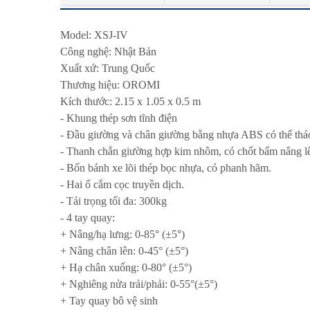
Model: XSJ-IV
Công nghệ: Nhật Bản
Xuất xứ: Trung Quốc
Thương hiệu: OROMI
Kích thước: 2.15 x 1.05 x 0.5 m
- Khung thép sơn tĩnh điện
- Đầu giường và chân giường bằng nhựa ABS có thể tháo
- Thanh chắn giường hợp kim nhôm, có chốt bấm nâng l
- Bốn bánh xe lõi thép bọc nhựa, có phanh hãm.
- Hai ổ cắm cọc truyền dịch.
- Tải trọng tối đa: 300kg
- 4 tay quay:
+ Nâng/hạ lưng: 0-85° (±5°)
+ Nâng chân lên: 0-45° (±5°)
+ Hạ chân xuống: 0-80° (±5°)
+ Nghiêng nửa trải/phải: 0-55°(±5°)
+ Tay quay bô vệ sinh