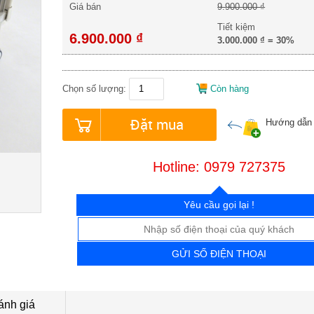
Giá bán
9.900.000 ₫
Tiết kiệm
6.900.000 ₫
3.000.000 ₫
=
30%
Chọn số lượng:
Còn hàng
Đặt mua
Hướng dẫn
Hotline: 0979 727375
Yêu cầu gọi lại !
GỬI SỐ ĐIỆN THOẠI
ánh giá