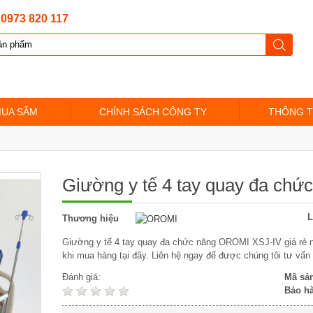
:
0973 820 117
MUA SẮM
CHÍNH SÁCH CÔNG TY
THÔNG T
Giường y tế 4 tay quay đa ch
L
Thương hiệu
Giường y tế 4 tay quay đa chức năng OROMI XSJ-IV giá rẻ n
khi mua hàng tại đây. Liên hệ ngay để được chúng tôi tư vấn
Đánh giá:
Mã sả
Bảo h