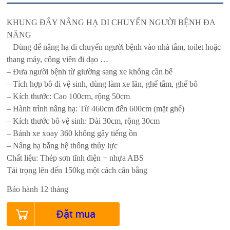
KHUNG ĐẨY NÂNG HẠ DI CHUYỂN NGƯỜI BỆNH ĐA
NĂNG
– Dùng để nâng hạ di chuyển người bệnh vào nhà tắm, toilet hoặc
thang máy, công viên đi dạo …
– Đưa người bệnh từ giường sang xe không cần bế
– Tích hợp bô đi vệ sinh, dùng làm xe lăn, ghế tắm, ghế bô
– Kích thước: Cao 100cm, rộng 50cm
– Hành trình nâng hạ: Từ 460cm đến 600cm (mặt ghế)
– Kích thước bô vệ sinh: Dài 30cm, rộng 30cm
– Bánh xe xoay 360 không gây tiếng ồn
– Nâng hạ bằng hệ thống thủy lực
Chất liệu: Thép sơn tĩnh điện + nhựa ABS
Tải trọng lên đến 150kg một cách cân bằng
Bảo hành 12 tháng
Đặt mua