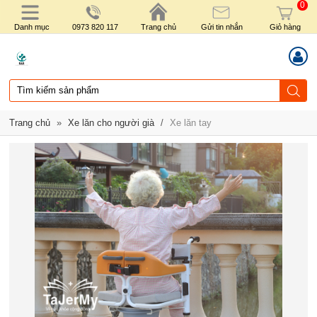
0
Danh mục
0973 820 117
Trang chủ
Gửi tin nhắn
Giỏ hàng
Trang chủ
»
Xe lăn cho người già
/
Xe lăn tay