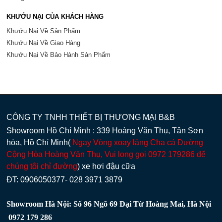
KHƯỚU NẠI CỦA KHÁCH HÀNG
Khướu Nại Về Sản Phẩm
Khướu Nại Về Giao Hàng
Khướu Nại Về Bảo Hành Sản Phẩm
CÔNG TY TNHH THIẾT BỊ THƯƠNG MẠI B&B
Showroom Hồ Chí Minh : 339 Hoàng Văn Thụ, Tân Sơn
hòa, Hồ Chí Minh(
Ngay Vòng xoay lăng Cha cả Đường
Cộng Hòa Hoàng Văn Thụ, Vui long gọi 0972 179286 để
chúng tôi chỉ đường
) xe hơi đậu cữa
ĐT: 0906050377- 028 3971 3879
Showroom Hà Nội: Số 96 Ngõ 69 Đại Từ Hoàng Mai, Hà Nội
0972 179 286