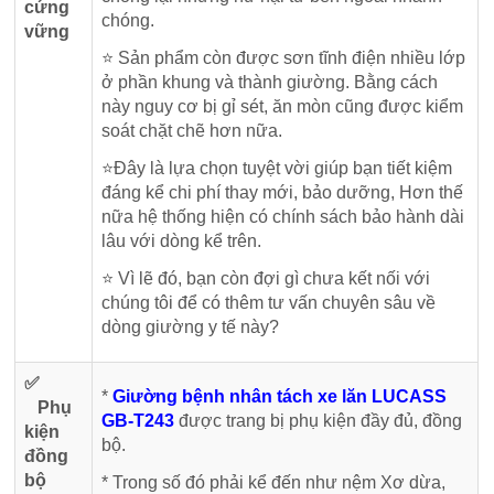
cứng
chóng.
vững
⭐ Sản phẩm còn được sơn tĩnh điện nhiều lớp
ở phần khung và thành giường. Bằng cách
này nguy cơ bị gỉ sét, ăn mòn cũng được kiểm
soát chặt chẽ hơn nữa.
⭐Đây là lựa chọn tuyệt vời giúp bạn tiết kiệm
đáng kể chi phí thay mới, bảo dưỡng, Hơn thế
nữa hệ thống hiện có chính sách bảo hành dài
lâu với dòng kể trên.
⭐ Vì lẽ đó, bạn còn đợi gì chưa kết nối với
chúng tôi để có thêm tư vấn chuyên sâu về
dòng giường y tế này?
✅
*
Giường bệnh nhân tách xe lăn LUCASS
Phụ
GB-T243
được trang bị phụ kiện đầy đủ, đồng
kiện
bộ.
đồng
bộ
* Trong số đó phải kể đến như nệm Xơ dừa,