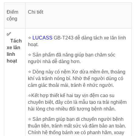
Điểm
Chi tiết
cộng
✅
⭐
LUCASS
GB-T243 dễ dàng tách xe lăn linh
Tách
hoạt.
xe lăn
linh
⭐ Sản phẩm đã năng giúp bạn chăm sóc
hoạt
người nhà dễ dàng hơn.
⭐ Dòng này có nệm Xơ dừa mềm êm, thoáng
khí và tránh nóng bí. Nhờ thế người dùng có
cảm giác thoải mái, tránh ê nhức người.
⭐Kết hợp thiết kế hai tay vịn đệm cao su
chuyên biệt, đây còn là mẫu tạo ra trải nghiệm
hài lòng cho nhiều đối tượng bệnh nhân.
⭐ Sản phẩm giúp bạn di chuyển người bệnh
thuận tiện, tránh mất sức và đảm bảo an toàn.
Chính hệ thống bánh xe có phanh hãm, xoay