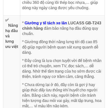
chiều 360 độ cùng lõi thép bọc nhựa,… giúp
dòng này ngày càng được yêu chuộng.
✅
*
Giường y tế tách xe lăn
LUCASS GB-T243
Nâng
chính hãng
đảm bảo nâng hạ đầu đúng quy
hạ đầu
chuẩn.
và
lưng
* Giường đồng thời nâng lưng tới độ cao 85
ưu việt
độ giúp người bệnh quan sát xung quanh dễ
dàng.
* Đây cũng là lựa chọn tuyệt vời để bệnh nhân
có thể trò chuyện, xem TV, đọc sách,… dễ
dàng. Nhờ thế tâm trạng của họ sớm được cải
thiện, tránh nguy cơ trầm cảm, căng thẳng.
* Chưa dừng lại ở đó, đây còn là gợi ý hay
giúp
thúc đẩy lưu thông khí huyết
cho người
nằm. Bằng cách này, người bệnh còn tránh
hiện tượng đau mỏi vai gáy, mất tập trung, hoa
mắt,… vì máu lên não kém.