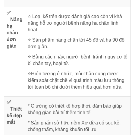
✅
⭐ Loại kể trên được đánh giá cao còn vì khả
Nâng
năng hỗ trợ người bệnh nâng hạ chân linh
hạ
hoạt.
chân
đơn
⭐ Sản phẩm nâng chân tới 45 độ và hạ 90 độ
giản
đơn giản.
⭐ Bằng cách này, người bệnh tránh nguy cơ tê
bì chân tay, hoại tử.
⭐Hiện tượng ê nhức, mỏi chân cũng được
kiểm soát chặt chẽ vì quá trình máu lưu thông
tới toàn bộ chi dưới thêm hiệu quả hơn nữa.
✅
* Giường có thiết kế hợp thời, đảm bảo giúp
Thiết
không gian bài trí thêm tinh tế.
kế đẹp
mắt
* Sản phẩm sở hữu nệm Xơ dừa có sọc kẻ,
chống thấm, kháng khuẩn tối ưu.