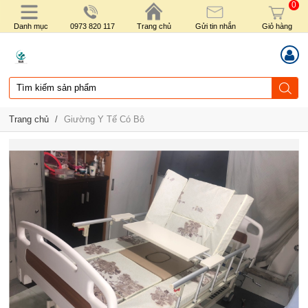
0
Danh mục
0973 820 117
Trang chủ
Gửi tin nhắn
Giỏ hàng
Trang chủ
/
Giường Y Tế Có Bô