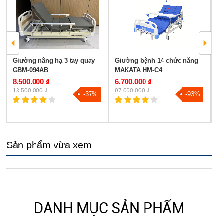
Giường nâng hạ 3 tay quay
Giường bệnh 14 chức năng
GBM-094AB
MAKATA HM-C4
8.500.000 ₫
6.700.000 ₫
13.500.000 ₫
97.000.000 ₫
-37%
-93%
Sản phẩm vừa xem
DANH MỤC SẢN PHẨM